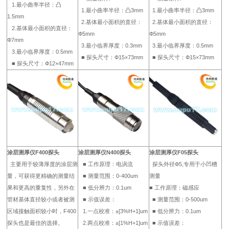
1.最小曲率半径：凸
1.最小曲率半径：凸3mm
1.最小曲率半径：凸3mm
1.5mm
2.基体最小面积的直径：
2.基体最小面积的直径：
2.基体最小面积的直径：
Ф5mm
Ф5mm
Ф7mm
3.最小临界厚度：0.3mm
3.最小临界厚度：0.5mm
3.最小临界厚度：0.5mm
■ 探头尺寸：Ф15×73mm
■ 探头尺寸：Ф15×73mm
■ 探头尺寸：Ф12×47mm
涂层测厚仪F400探头
涂层测厚仪N400探头
涂层测厚仪F05探头
主要用于较薄厚度的涂层测
■ 工作原理：电涡流
探头外径Ф5,专用于小凹槽
量，可获得更精确的测量结
■ 测量范围：0-400um
测量
果和更高的重复性，另外在
■ 低分辨力：0.1um
■ 工作原理：磁感应
管材基体直径较小或者被测
■ 示值误差：
■ 测量范围：0-500um
区域接触面积较小时，F400
1.一点校准：±[3%H+1]um
■ 低分辨力：0.1um
探头也是最佳的选择。
2.两点校准：±[1%H+1]um
■ 示值误差：