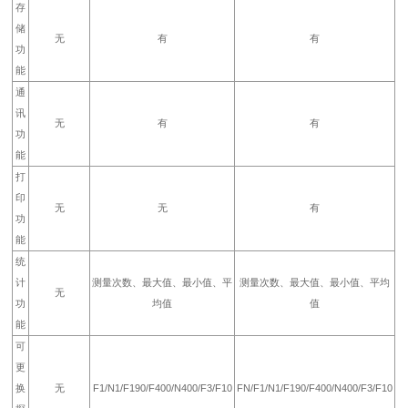
存
储
无
有
有
功
能
通
讯
无
有
有
功
能
打
印
无
无
有
功
能
统
计
测量次数、最大值、最小值、平
测量次数、最大值、最小值、平均
无
功
均值
值
能
可
更
换
无
F1/N1/F190/F400/N400/F3/F10
FN/F1/N1/F190/F400/N400/F3/F10