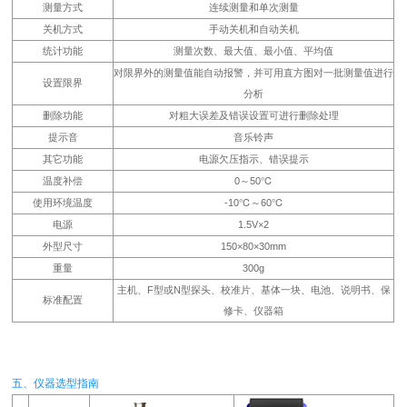
测量方式
连续测量和单次测量
关机方式
手动关机和自动关机
统计功能
测量次数、最大值、最小值、平均值
对限界外的测量值能自动报警，并可用直方图对一批测量值进行
设置限界
分析
删除功能
对粗大误差及错误设置可进行删除处理
提示音
音乐铃声
其它功能
电源欠压指示、错误提示
温度补偿
0～50℃
使用环境温度
-10℃～60℃
电源
1.5V×2
外型尺寸
150×80×30mm
重量
300g
主机、F型或N型探头、校准片、基体一块、电池、说明书、保
标准配置
修卡、仪器箱
五、仪器选型指南