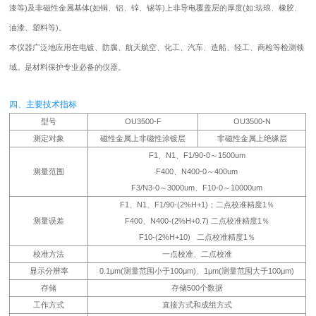
漆等)及非磁性金属基体(如铜、铝、锌、锡等)上非导电覆盖层的厚度(如:珐琅、橡胶、
油漆、塑料等)。
本仪器广泛地应用在电镀、防腐、航天航空、化工、汽车、造船、轻工、商检等检测领
域。是材料保护专业必备的仪器。
四、主要技术指标
型号
OU3500-F
OU3500-N
测定对象
磁性金属上非磁性涂镀层
非磁性金属上绝缘层
F1、N1、F1/90-0～1500um
测量范围
F400、N400-0～400um
F3/N3-0～3000um、F10-0～10000um
F1、N1、F1/90-(2%H+1)；二点校准精度1％
测量误差
F400、N400-(2%H+0.7) 二点校准精度1％
F10-(2%H+10) 二点校准精度1％
校准方法
一点校准、二点校准
显示分辨率
0.1μm(测量范围小于100μm)、1μm(测量范围大于100μm)
存储
存储500个数据
工作方式
直接方式和成组方式