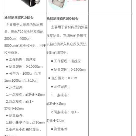
涂层测厚仪F10探头
涂层测厚仪F1/90探头
主要用于大厚度的涂层测
主要用于管材内壁的涂层
量。选配F10探头还应增配
厚度测量。它细长的身形可
2000um、4000um、
以轻松的深入其它探头无法
8000um的标准校准片，用于
校准仪器。
到达的细管中。
■ 工作原理：磁感应
■ 工作原理：磁感应
■ 测量范围：0-10000um
■ 测量范围：0-1500um
■ 分辨力：1000um以下
■ 低分辨力：0.1um
1um,1000um以上10um
■ 示值误差：
■ 示值误差：
1.一点校准：±[3%H+1]um
1.一点校准：
2.两点校准：±[(1～
±[3%H+1]um
3)%H+10]um
2.两点校准：±[(1～
■ 测量条件:
3)%H+1]um
1.最小曲率半径：凸10mm
■ 测量条件:
2.基体最小面积的直径：