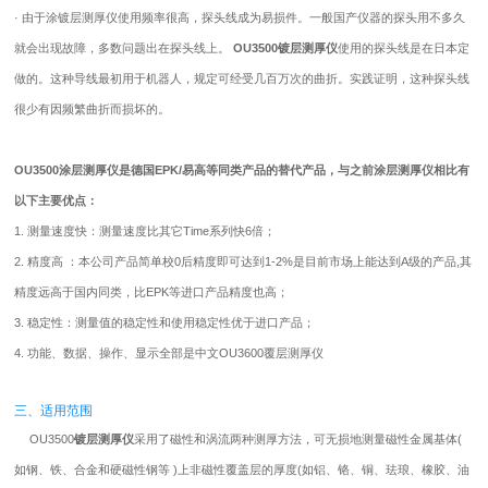
· 由于涂镀层测厚仪使用频率很高，探头线成为易损件。一般国产仪器的探头用不多久
就会出现故障，多数问题出在探头线上。
OU3500镀层测厚仪
使用的探头线是在日本定
做的。这种导线最初用于机器人，规定可经受几百万次的曲折。实践证明，这种探头线
很少有因频繁曲折而损坏的。
OU3500涂层测厚仪是德国EPK/易高等同类产品的替代产品，与之前涂层测厚仪相比有
以下主要优点：
1. 测量速度快：测量速度比其它Time系列快6倍；
2. 精度高 ：本公司产品简单校0后精度即可达到1-2%是目前市场上能达到A级的产品,其
精度远高于国内同类，比EPK等进口产品精度也高；
3. 稳定性：测量值的稳定性和使用稳定性优于进口产品；
4. 功能、数据、操作、显示全部是中文OU3600覆层测厚仪
三、适用范围
OU3500
镀层测厚仪
采用了磁性和涡流两种测厚方法，可无损地测量磁性金属基体(
如钢、铁、合金和硬磁性钢等 )上非磁性覆盖层的厚度(如铝、铬、铜、珐琅、橡胶、油