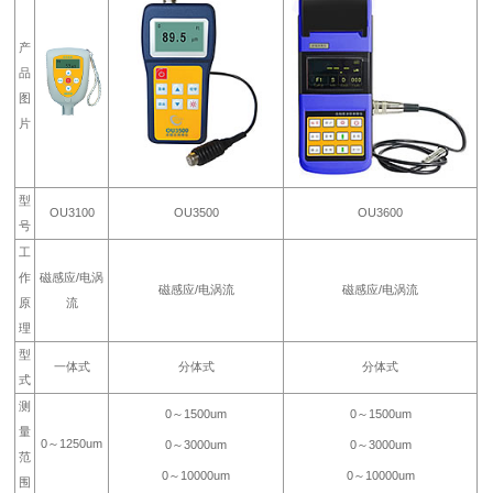
产
品
图
片
型
OU3100
OU3500
OU3600
号
工
作
磁感应/电涡
磁感应/电涡流
磁感应/电涡流
原
流
理
型
一体式
分体式
分体式
式
测
0～1500um
0～1500um
量
0～1250um
0～3000um
0～3000um
范
0～10000um
0～10000um
围