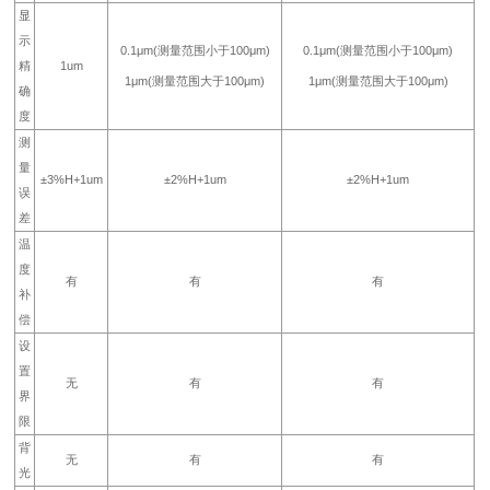
显
示
0.1μm(测量范围小于100μm)
0.1μm(测量范围小于100μm)
精
1um
1μm(测量范围大于100μm)
1μm(测量范围大于100μm)
确
度
测
量
±3%H+1um
±2%H+1um
±2%H+1um
误
差
温
度
有
有
有
补
偿
设
置
无
有
有
界
限
背
无
有
有
光