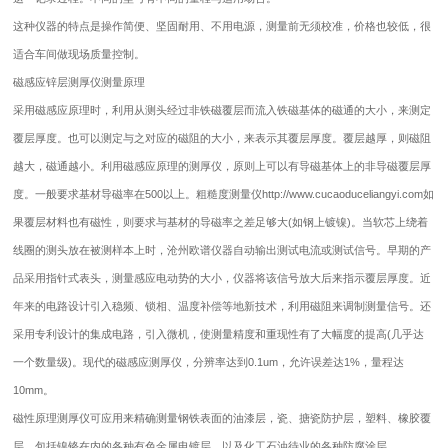
这种仪器的特点是操作简便、坚固耐用、不用电源，测量前无须校准，价格也较低，很
适合车间做现场质量控制。
磁感应
锌层测厚仪
测量原理
采用磁感应原理时，利用从测头经过非铁磁覆层而流入铁磁基体的磁通的大小，来测定
覆层厚度。也可以测定与之对应的磁阻的大小，来表示其覆层厚度。覆层越厚，则磁阻
越大，磁通越小。利用磁感应原理的测厚仪，原则上可以有导磁基体上的非导磁覆层厚
度。一般要求基材导磁率在500以上。粗糙度测量仪http://www.cucaoduceliangyi.com如
果覆层材料也有磁性，则要求与基材的导磁率之差足够大(如钢上镀镍)。当软芯上绕着
线圈的测头放在被测样本上时，沧州欧谱仪器自动输出测试电流或测试信号。早期的产
品采用指针式表头，测量感应电动势的大小，仪器将该信号放大后来指示覆层厚度。近
年来的电路设计引入稳频、锁相、温度补偿等地新技术，利用磁阻来调制测量信号。还
采用专利设计的集成电路，引入微机，使测量精度和重现性有了大幅度的提高(几乎达
一个数量级)。现代的磁感应测厚仪，分辨率达到0.1um，允许误差达1%，量程达
10mm。
磁性原理测厚仪可应用来精确测量钢铁表面的油漆层，瓷、搪瓷防护层，塑料、橡胶覆
层，包括镍铬在内的各种有色金属电镀层，以及化工石油待业的各种防腐涂层。