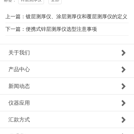
上一篇：镀层测厚仪、涂层测厚仪和覆层测厚仪的定义
下一篇：便携式锌层测厚仪选型注意事项
关于我们
产品中心
新闻动态
仪器应用
汇款方式