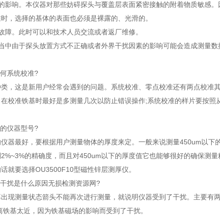
质的影响。本仪器对那些妨碍探头与覆盖层表面紧密接触的附着物质敏感。
准时，选择的基体的表面也必须是裸露的、光滑的。
生故障。此时可以和技术人员交流或者返厂维修。
当中由于探头放置方式不正确或者外界干扰因素的影响可能会造成测量数
如何系统校准?
种类，这是新用户经常会遇到的问题。系统校准、零点校准还有两点校准
：在校准铁基时最好是多测量几次以防止错误操作;系统校准的样片要按照
。
适的仪器型号?
仪器最好，要根据用户测量物体的厚度来定。一般来说测量450um以下的物体
2%~3%的精确度，而且对450um以下的厚度值它也能够很好的确保测量精度
话就要选择OU3500F10型磁性锌层测厚仪。
现干扰是什么原因无损检测资源网?
幕出现测量状态箭头不能再次进行测量，就说明仪器受到了干扰。主要有两
头离铁基太近，因为铁基磁场的影响而受到了干扰。