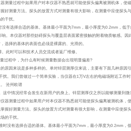
仪器测量过程中如果用户对本仪器不熟悉就可能使探头偏离被测机体，使
掌握好测量方法。探头的放置方式对测量有很大影响，在测量中应使探头
场的干扰。
正时没有选择合适的基体。基体最小平面为7mm，最小厚度为0.2mm，低
的影响。本仪器对那些妨碍探头与覆盖层表面紧密接触的附着物质敏感。
时，选择的基体的表面也必须是裸露的、光滑的。
故障。此时可以和技术人员交流或者返厂维修。
测量过程中，为什么有时候测量数据会出现明显偏差?
准的原因来说是多种多样的。单对锌层测厚仪来说，主要有下面几种原因
的干扰。我们曾做过一个简单实验，当仪器在1万V左右的电磁场附近工作
。 沧州欧谱
素。这中情况经常会发生在新用户的身上。锌层测厚仪之所以能够测量到微
用仪器测量过程中如果用户对本仪器不熟悉就可能使探头偏离被测机体，
先掌握好测量方法。探头的放置方式对测量有很大影响，在测量中应使探
磁场的干扰。
准时没有选择合适的基体。基体最小平面为7mm，最小厚度为0.2mm