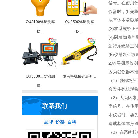
信号。在使用
仪器时，要先
成基体本身磁
OU3100锌层测厚
OU3500锌层测厚
(3)在系统矫
仪…
仪…
(4)附着物质
进行系统矫正
(5)仪器发生
2.锌层测厚仪
因为就仪器不
OU3800三防漆测
麦考特机械锌层测…
（1）强磁场
厚…
会发生死机现象
（2）人为因
联系我们
字信号。在使
本仪器时，要
品牌_价格_百科
造成基体本身
（3）在系统校