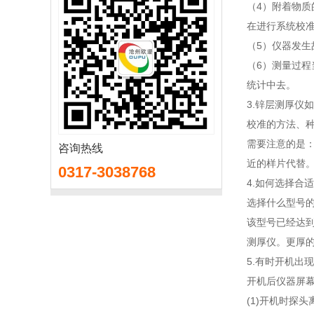
（4）附着物
在进行系统校
（5）仪器发
（6）测量过程
统计中去。
3.锌层测厚仪
校准的方法、
需要注意的是
咨询热线
近的样片代替
0317-3038768
4.如何选择合
选择什么型号的
该型号已经达到
测厚仪。更厚的
5.有时开机出
开机后仪器屏
(1)开机时探