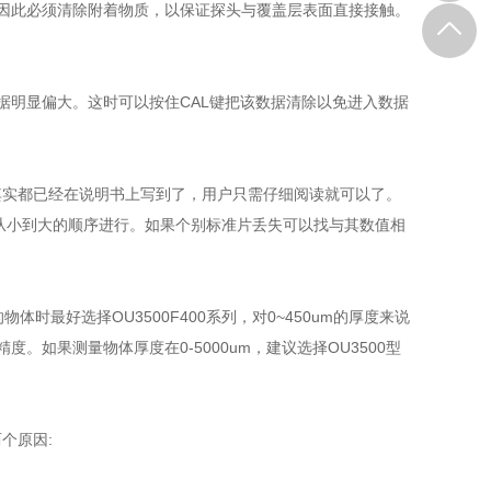
因此必须清除附着物质，以保证探头与覆盖层表面直接接触。
据明显偏大。这时可以按住CAL键把该数据清除以免进入数据
其实都已经在说明书上写到了，用户只需仔细阅读就可以了。
从小到大的顺序进行。如果个别标准片丢失可以找与其数值相
时最好选择OU3500F400系列，对0~450um的厚度来说
。如果测量物体厚度在0-5000um，建议选择OU3500型
个原因: