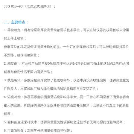
JJG 818─93 《电涡流式测厚仪》；
二、主要特点：
1. 零位稳定：所有涂层测厚仪测量前都要求校准零位，可以在随仪器的校零板或未涂覆
的工件上校零；
仪器零位的稳定是保证测量准确的前提。一台好的测厚仪校零后，可以长时间保持零位
不漂移，确保准确测量；
2. 精度高 ：本公司产品简单校0后精度即可达到1-2%是目前市场上能达到A级的产品,其
精度与稳定性高于国内同类产品；
3. 线性编辑：多数涂层测厚仪除了基础校零外，仪器本身没有线性编辑，使得测量重复
性误差大，本仪器出厂加入线性编辑增加测量精度与重复稳定性；
4. 温度补偿：涂覆层厚度的测量受温度影响非常大。同一工件在不同温度下测量会得出
很大的误差。所以好的测厚仪应该具备理想的温度补偿技术，以保证不同温度下的测量
精度；
5. 独特的直流采样技术：使得测量重复性较传统交流技术有无可比拟的优越和提高；
6. 可设置限界：对限界外的测量值能自动报警；