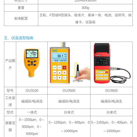
外型尺寸
120×65×30mm
重量
300g
主机、F型或N型探头、校准片、基体一块、电池、说明书、保
标准配置
修卡、仪器箱
五、仪器选型指南
产品图
片
型号
OU3100
OU3500
OU3600
工作原
磁感应/电涡流
磁感应/电涡流
磁感应/电涡流
理
型式
一体式
分体式
分体式
0～1500μm、0～
0～1250μm、0～400μm、0
0～1250μm、0～400μm、0
测量范
3000μm、0～
围
～10000μm
～10000μm
5000μm