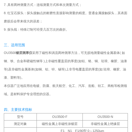
7. 具有两种测量方式：连续测量方式和单次测量方式；
8. 红宝石探头：探头接触点的耐磨性直接影响测量的精度。普通金属接触探头，其表面
磨损后会带来很大的误差；
9. 探头线：特殊订制可经受几百万次的曲折。
三、适用范围
OU3500
镀层测厚仪
采用了磁性和涡流两种测厚方法，可无损地测量磁性金属基体( 如
钢、铁、合金和硬磁性钢等 )上非磁性覆盖层的厚度(如铝、铬、铜、珐琅、橡胶、油漆
等)及非磁性金属基体(如铜、铝、锌、锡等)上非导电覆盖层的厚度(如:珐琅、橡胶、油
漆、塑料等)。
本仪器广泛地应用在电镀、防腐、航天航空、化工、汽车、造船、轻工、商检等检测领
域。是材料保护专业理想的仪器。
四、主要技术指标
型号
OU3500-F
OU3500-N
测定对象
磁性金属上非磁性涂镀层
非磁性金属上绝缘层
F1、N1、F1/90型 0～1250um