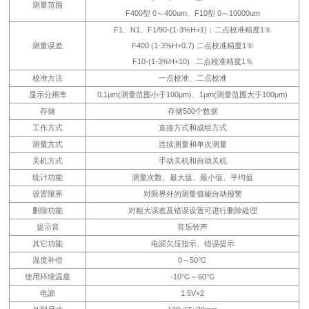
测量范围
F400型 0～400um、F10型 0～10000um
F1、N1、F1/90-(1-3%H+1)；二点校准精度1％
测量误差
F400 (1-3%H+0.7) 二点校准精度1％
F10-(1-3%H+10) 二点校准精度1％
校准方法
一点校准、二点校准
显示分辨率
0.1μm(测量范围小于100μm)、1μm(测量范围大于100μm)
存储
存储500个数据
工作方式
直接方式和成组方式
测量方式
连续测量和单次测量
关机方式
手动关机和自动关机
统计功能
测量次数、最大值、最小值、平均值
设置限界
对限界外的测量值能自动报警
删除功能
对粗大误差及错误设置可进行删除处理
提示音
音乐铃声
其它功能
电源欠压指示、错误提示
温度补偿
0～50℃
使用环境温度
-10℃～60℃
电源
1.5V×2