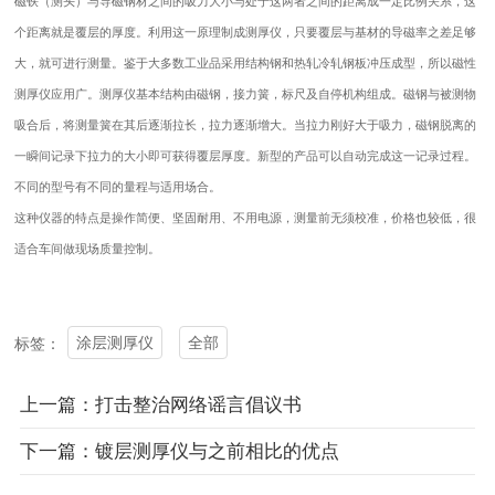
磁铁（测头）与导磁钢材之间的吸力大小与处于这两者之间的距离成一定比例关系，这
个距离就是覆层的厚度。利用这一原理制成测厚仪，只要覆层与基材的导磁率之差足够
大，就可进行测量。鉴于大多数工业品采用结构钢和热轧冷轧钢板冲压成型，所以磁性
测厚仪应用广。测厚仪基本结构由磁钢，接力簧，标尺及自停机构组成。磁钢与被测物
吸合后，将测量簧在其后逐渐拉长，拉力逐渐增大。当拉力刚好大于吸力，磁钢脱离的
一瞬间记录下拉力的大小即可获得覆层厚度。新型的产品可以自动完成这一记录过程。
不同的型号有不同的量程与适用场合。
这种仪器的特点是操作简便、坚固耐用、不用电源，测量前无须校准，价格也较低，很
适合车间做现场质量控制。
涂层测厚仪
全部
标签：
上一篇：打击整治网络谣言倡议书
下一篇：镀层测厚仪与之前相比的优点